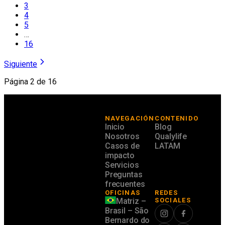
3
4
5
…
16
Siguiente
Página 2 de 16
NAVEGACIÓN
CONTENIDO
Inicio
Blog
Nosotros
Qualylife
Casos de
LATAM
impacto
Servicios
Preguntas
frecuentes
OFICINAS
REDES
Matriz –
SOCIALES
Brasil – São
Bernardo do