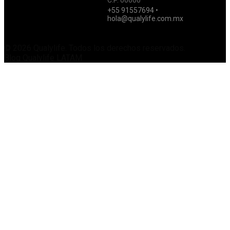
C.P. 06600
+55 91557694 •
hola@qualylife.com.mx
© 2026 Qualylife. Todos los derechos reservados.
Blog Qualylife LATAM