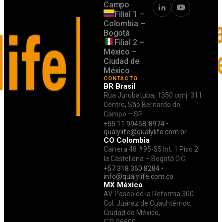
Campo
Filial 1 –
Colombia –
Bogotá
Filial 2 –
México –
Ciudad de
México
CONTACTO
BR Brasil
Rua Jurubatuba, 1350 conj. 311
Centro, São Bernardo do
Campo – SP
+55 11 99458-8974 •
qualylife@qualylife.com.br
CO Colombia
Carrera 48 #95-55 Int. 1 Piso 2
la Castellana – Bogotá D.C.
+57 318 360 8284 •
info@qualylife.com.co
MX México
AV. Paseo de la Reforma 300
Col. Juárez de Cuauhtémoc,
Ciudad de México,